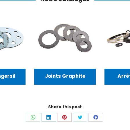
ersil
Joints Graphite
Arrêts
Share this post
Partager
Partager
Partager
Partager
Partager
sur
sur
sur
sur
sur